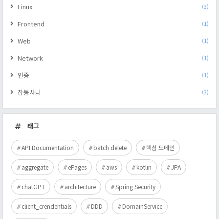
Linux
(3)
Frontend
(1)
Web
(1)
Network
(1)
인증
(1)
잡동사니
(3)
태그
API Documentation
batch delete
핵심 도메인
aggregate
ePages
aws
kotlin
JPA
chatGPT
architecture
Spring Security
client_crendentials
DDD
DomainService